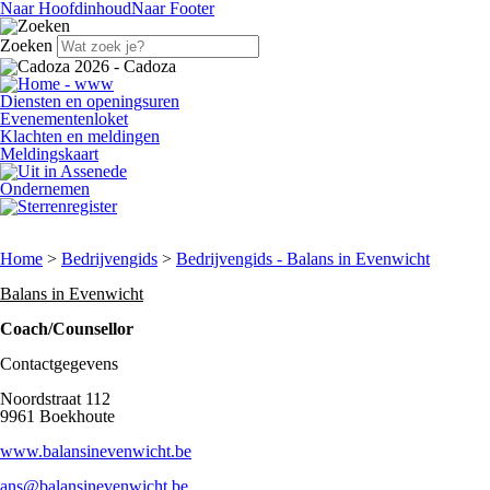
Naar Hoofdinhoud
Naar Footer
Zoeken
Diensten en openingsuren
Evenementenloket
Klachten en meldingen
Meldingskaart
Ondernemen
Home
>
Bedrijvengids
>
Bedrijvengids - Balans in Evenwicht
Balans in Evenwicht
Coach/Counsellor
Contactgegevens
Noordstraat 112
9961 Boekhoute
www.balansinevenwicht.be
ans@balansinevenwicht.be