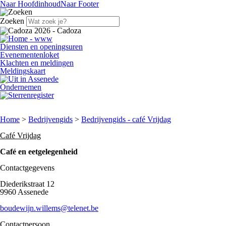
Naar Hoofdinhoud
Naar Footer
Zoeken
Diensten en openingsuren
Evenementenloket
Klachten en meldingen
Meldingskaart
Ondernemen
Home
>
Bedrijvengids
>
Bedrijvengids - café Vrijdag
Café Vrijdag
Café en eetgelegenheid
Contactgegevens
Diederikstraat 12
9960 Assenede
boudewijn.willems@telenet.be
Contactpersoon